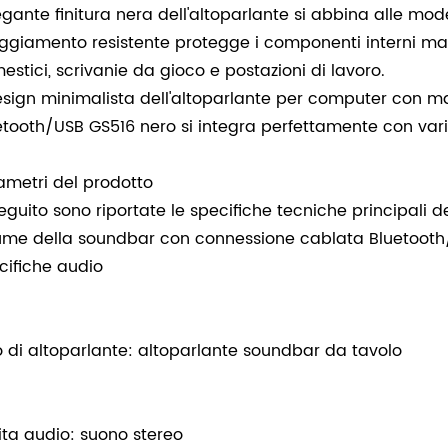
legante finitura nera dell'altoparlante si abbina alle mo
oggiamento resistente protegge i componenti interni ma
estici, scrivanie da gioco e postazioni di lavoro.
design minimalista dell'altoparlante per computer con
etooth/USB GS516 nero si integra perfettamente con var
ametri del prodotto
seguito sono riportate le specifiche tecniche principali
ume della soundbar con connessione cablata Bluetooth
cifiche audio
o di altoparlante: altoparlante soundbar da tavolo
ita audio: suono stereo