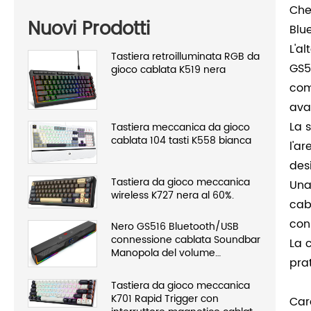
Che
Nuovi Prodotti
Blu
L'a
Tastiera retroilluminata RGB da
GS5
gioco cablata K519 nera
com
ava
La 
Tastiera meccanica da gioco
cablata 104 tasti K558 bianca
l'a
desi
Tastiera da gioco meccanica
Una
wireless K727 nera al 60%.
cab
con
Nero GS516 Bluetooth/USB
connessione cablata Soundbar
La 
Manopola del volume
pra
Altoparlante del computer
Tastiera da gioco meccanica
K701 Rapid Trigger con
Car