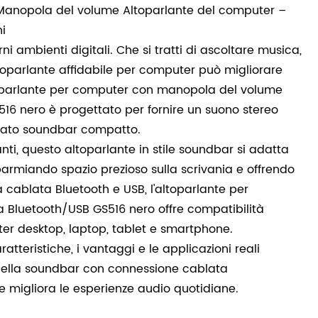
Manopola del volume Altoparlante del computer –
i
i ambienti digitali. Che si tratti di ascoltare musica,
ltoparlante affidabile per computer può migliorare
toparlante per computer con manopola del volume
6 nero è progettato per fornire un suono stereo
ormato soundbar compatto.
anti, questo altoparlante in stile soundbar si adatta
parmiando spazio prezioso sulla scrivania e offrendo
à cablata Bluetooth e USB, l'altoparlante per
Bluetooth/USB GS516 nero offre compatibilità
ter desktop, laptop, tablet e smartphone.
atteristiche, i vantaggi e le applicazioni reali
della soundbar con connessione cablata
e migliora le esperienze audio quotidiane.