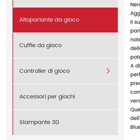
Ner
Agg
Altoparlante da gioco
Il 
par
not
Cuffie da gioco
del
pot
A d
Controller di gioco

per
pre
com
Accessori per giochi
ver
Que
del
Stampante 3D
Blu