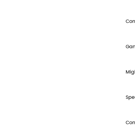
Con
Gam
Mig
Spe
Conn