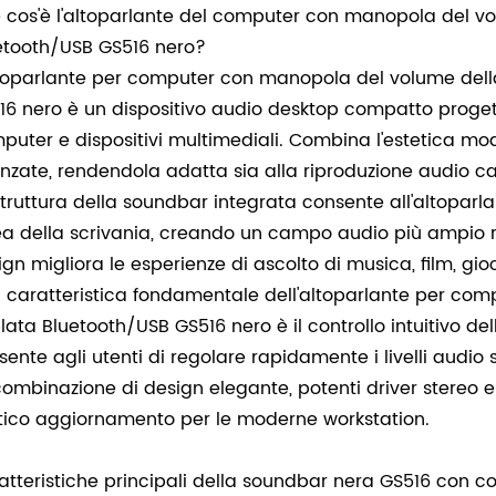
 cos'è l'altoparlante del computer con manopola del 
etooth/USB GS516 nero?
ltoparlante per computer con manopola del volume del
16 nero è un dispositivo audio desktop compatto progett
puter e dispositivi multimediali. Combina l'estetica mo
nzate, rendendola adatta sia alla riproduzione audio ca
struttura della soundbar integrata consente all'altoparla
rea della scrivania, creando un campo audio più ampio ri
gn migliora le esperienze di ascolto di musica, film, gioc
 caratteristica fondamentale dell'altoparlante per c
lata Bluetooth/USB GS516 nero è il controllo intuitivo 
sente agli utenti di regolare rapidamente i livelli audio
combinazione di design elegante, potenti driver stereo 
tico aggiornamento per le moderne workstation.
atteristiche principali della soundbar nera GS516 con 