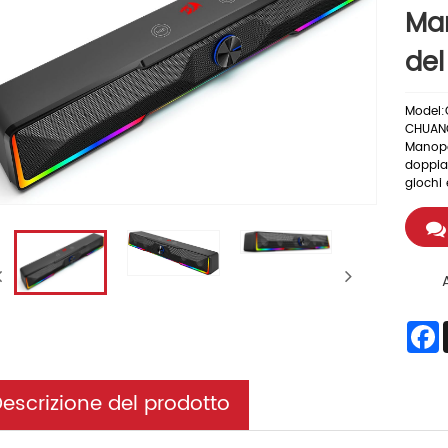
Man
de
Model:
CHUANG
Manopol
doppia 
giochi 
F
escrizione del prodotto