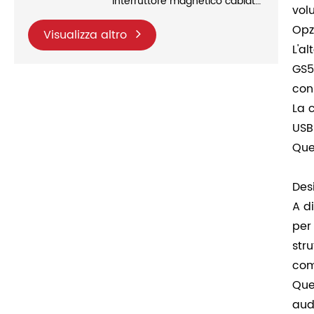
interruttore magnetico cablato
vol
al 60% bianca/blu-nera
Opz
Visualizza altro
L'a
GS5
con
La 
USB
Que
Des
A d
per
str
com
Que
aud