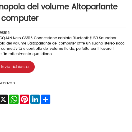
opola del volume Altoparlante
l computer
GS516
QUAN Nero GS516 Connessione cablata Bluetooth/USB Soundbar
a del volume L'altoparlante del computer offre un suono stereo ricco,
connettività e controllo del volume fluido, perfetto per il lavoro, i
e l'intrattenimento quotidiano.
Invia richiesta
Amazon
acebook
X
WhatsApp
Pinterest
LinkedIn
Share