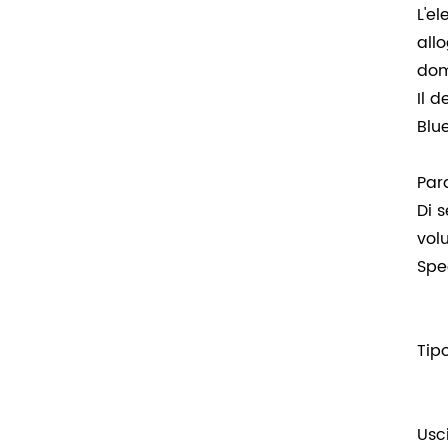
L'e
all
dom
Il 
Blu
Par
Di 
vol
Spe
Tip
Usc