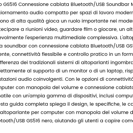
o GS516 Connessione cablata Bluetooth/USB Soundbar 
iornamento audio compatto per spazi di lavoro modern
suono di alta qualità gioca un ruolo importante nei modern
tecipare a riunioni video, guardare film o giocare, un a
evolmente l'esperienza multimediale complessiva. L'al
la soundbar con connessione cablata Bluetooth/USB GS51
ente, connettività flessibile e controllo pratico in un f
ifferenza dei tradizionali sistemi di altoparlanti ingombr
fettamente al supporto di un monitor o di un laptop, ris
stazioni audio coinvolgenti. Con le opzioni di connettivit
puter con manopola del volume e connessione cablata 
satile con un'ampia gamma di dispositivi, inclusi compu
sta guida completa spiega il design, le specifiche, le car
l'altoparlante per computer con manopola del volume 
etooth/USB GS516 nero, aiutando gli utenti a capire com