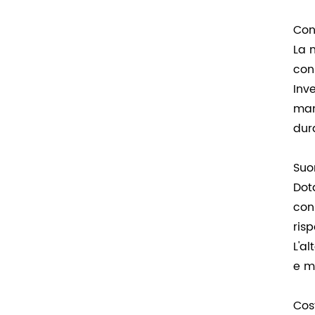
Con
La 
con
Inv
man
dur
Suo
Dot
con
ris
L'a
e m
Cos