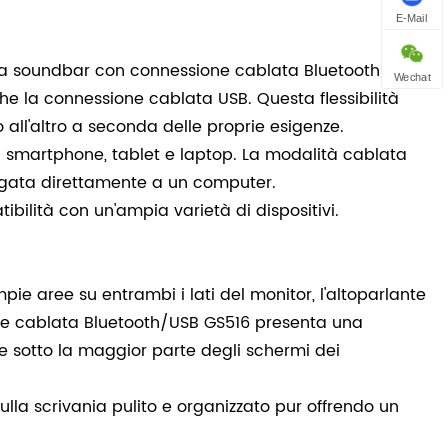
E-Mail
la soundbar con connessione cablata Bluetooth/USB
Wechat
che la connessione cablata USB. Questa flessibilità
 all'altro a seconda delle proprie esigenze.
a smartphone, tablet e laptop. La modalità cablata
egata direttamente a un computer.
bilità con un'ampia varietà di dispositivi.
pie aree su entrambi i lati del monitor, l'altoparlante
e cablata Bluetooth/USB GS516 presenta una
e sotto la maggior parte degli schermi dei
a scrivania pulito e organizzato pur offrendo un